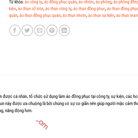
Từ khóa:
áo công ty
,
áo đồng phục quán
,
áo nhóm
,
áo phông
,
áo phông đồn
kiện
,
áo thun cổ tròn
,
áo thun công ty
,
áo thun đồng phuc
,
áo thun đồng phục
quán
,
áo thun đồng phục quán
,
áo thun nhóm
,
áo thun sự kiện
,
áo thun team
ròn được cá nhân, tổ chức sử dụng làm áo đồng phục tại công ty, sự kiện, các h
un này được ưa chuộng là bởi chúng có sự co giãn nên giúp người mặc cảm thấ
ung, năng động hơn.