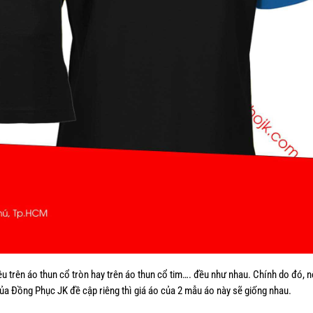
hêu trên áo thun cổ tròn hay trên áo thun cổ tim…. đều như nhau. Chính do đó, 
ủa Đồng Phục JK đề cập riêng thì giá áo của 2 mẫu áo này sẽ giống nhau.