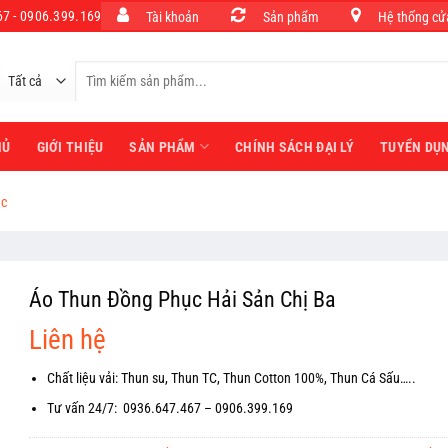
7 - 0906.399.169
Tài khoản
Sản phẩm
Hệ thống cử
Tìm
kiếm:
HỦ
GIỚI THIỆU
SẢN PHẨM
CHÍNH SÁCH ĐẠI LÝ
TUYỂN DỤ
ục
Áo Thun Đồng Phục Hải Sản Chị Ba
Liên hệ
Chất liệu vải: Thun su, Thun TC, Thun Cotton 100%, Thun Cá Sấu…..
Tư vấn 24/7: 0936.647.467 – 0906.399.169