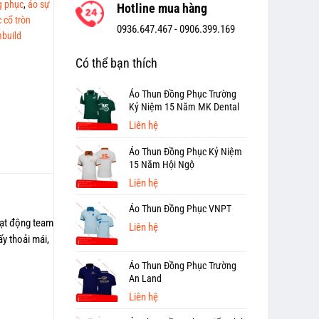
g phục
,
áo sự
Hotline mua hàng
 cổ tròn
0936.647.467 -
0906.399.169
build
Có thể bạn thích
Áo Thun Đồng Phục Trường
Kỷ Niệm 15 Năm MK Dental
Liên hệ
Áo Thun Đồng Phục Kỷ Niệm
15 Năm Hội Ngộ
Liên hệ
Áo Thun Đồng Phục VNPT
oạt động team
Liên hệ
y thoải mái,
Áo Thun Đồng Phục Trường
An Land
Liên hệ