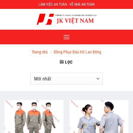
Chuyển
LÀM VIỆC AN TOÀN - VỀ NHÀ AN TOÀN
đến
nội
dung
Trang chủ
/
Đồng Phục Bảo Hộ Lao Động
LỌC