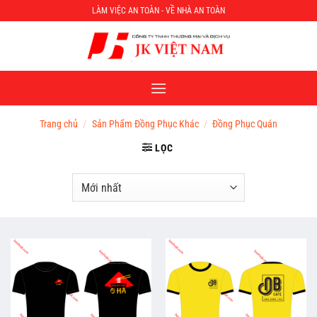
Chuyển
LÀM VIỆC AN TOÀN - VỀ NHÀ AN TOÀN
đến
nội
dung
Trang chủ
/
Sản Phẩm Đồng Phục Khác
/
Đồng Phục Quán
LỌC