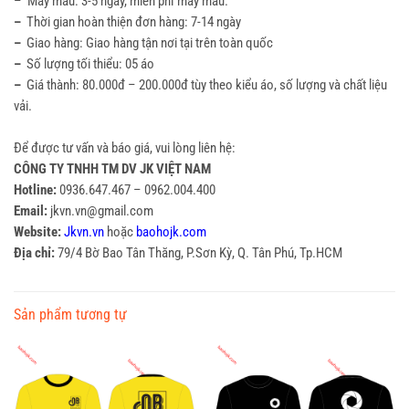
– May mẫu: 3-5 ngày, miễn phí may mẫu.
–
Thời gian hoàn thiện đơn hàng: 7-14 ngày
–
Giao hàng: Giao hàng tận nơi tại trên toàn quốc
–
Số lượng tối thiểu: 05 áo
–
Giá thành: 80.000đ – 200.000đ tùy theo kiểu áo, số lượng và chất liệu
vải.
Để được tư vấn và báo giá, vui lòng liên hệ:
CÔNG TY TNHH TM DV JK VIỆT NAM
Hotline:
0936.647.467 – 0962.004.400
Email:
jkvn.vn@gmail.com
Website:
Jkvn.vn
hoặc
baohojk.com
Địa chỉ:
79/4 Bờ Bao Tân Thăng, P.Sơn Kỳ, Q. Tân Phú, Tp.HCM
Sản phẩm tương tự