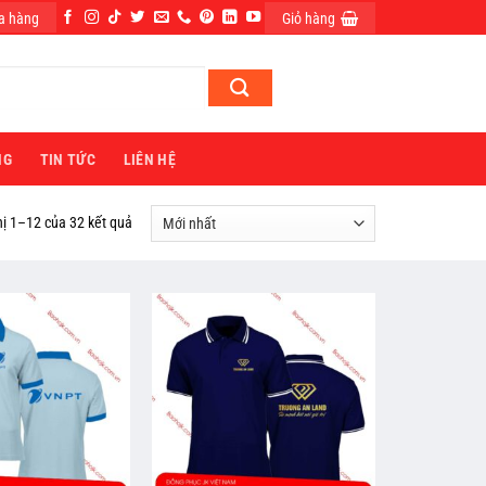
a hàng
Giỏ hàng
ĐĂNG NHẬP
NG
TIN TỨC
LIÊN HỆ
hị 1–12 của 32 kết quả