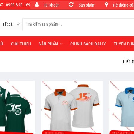
7 - 0906.399.169
Tài khoản
Sản phẩm
Hệ thống cử
Tìm
kiếm:
HỦ
GIỚI THIỆU
SẢN PHẨM
CHÍNH SÁCH ĐẠI LÝ
TUYỂN DỤ
Hiển t