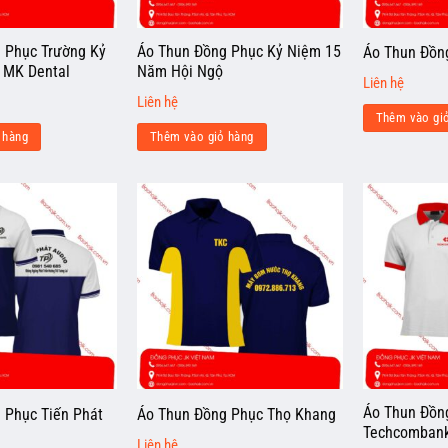
 Phục Trường Kỷ
Áo Thun Đồng Phục Kỷ Niệm 15
Áo Thun Đồn
 MK Dental
Năm Hội Ngộ
Liên hệ
Liên hệ
Thêm vào gi
 hàng
Thêm vào giỏ hàng
Áo Thun Đồn
 Phục Tiến Phát
Áo Thun Đồng Phục Thọ Khang
Techcomban
Liên hệ