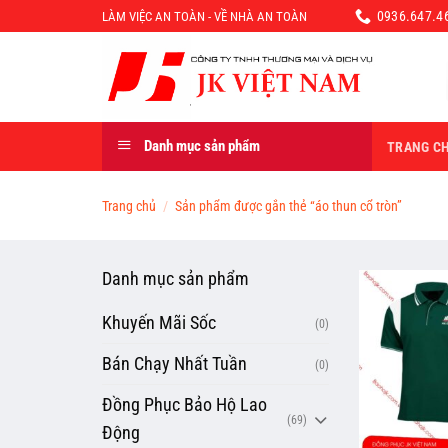
Chuyển
0936.647.46
LÀM VIỆC AN TOÀN - VỀ NHÀ AN TOÀN
đến
nội
dung
Danh mục sản phẩm
TRANG C
Trang chủ
/
Sản phẩm được gắn thẻ “áo thun cổ tròn”
Danh mục sản phẩm
Khuyến Mãi Sốc
(0)
Bán Chạy Nhất Tuần
(0)
Đồng Phục Bảo Hộ Lao
(69)
Động