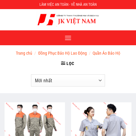
Chuyển
LÀM VIỆC AN TOÀN - VỀ NHÀ AN TOÀN
đến
nội
dung
Trang chủ
/
Đồng Phục Bảo Hộ Lao Động
/
Quần Áo Bảo Hộ
LỌC