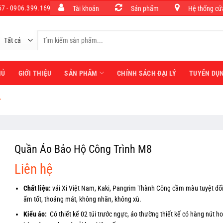
7 - 0906.399.169
Tài khoản
Sản phẩm
Hệ thống cử
Tìm
kiếm:
HỦ
GIỚI THIỆU
SẢN PHẨM
CHÍNH SÁCH ĐẠI LÝ
TUYỂN DỤ
ư
Quần Áo Bảo Hộ Công Trình M8
Liên hệ
Chất liệu:
vải Xi Việt Nam, Kaki, Pangrim Thành Công cầm màu tuyệt đối.
ẩm tốt, thoáng mát, không nhăn, không xù.
Kiểu áo:
Có thiết kế 02 túi trước ngực, áo thường thiết kế có hàng nút h