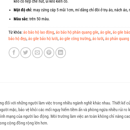
kéo có nẹp che nút, ủi keo kiên cố.
Mật độ chỉ:
may cứng cáp 5 mũi 1cm, mí dằng chỉ đôi ở trụ áo, nách áo, m
Màu sắc:
trên 50 màu.
Từ khóa:
áo bảo hộ lao động
,
áo bảo hộ phản quang gile
,
áo gile
,
áo gile bả
bảo hộ đẹp
,
áo gile bảo hộ lưới
,
áo gile công trường
,
áo lưới
,
áo phản quang
ng đối với những người làm việc trong nhiều ngành nghề khác nhau. Thiết kế c
gười mặc, bảo vệ khỏi các mối nguy hiểm tiềm ẩn và phòng ngừa nhiều rủi ro 
 tính mạng của người lao động. Môi trường làm việc an toàn không chỉ nâng cao
rong cộng đồng rộng lớn hơn.