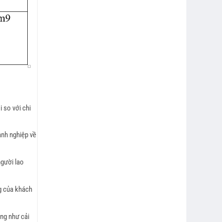
 so với chi
anh nghiệp về
người lao
g của khách
ũng như cải