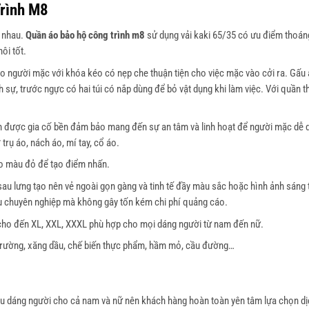
rình M8
c nhau.
Quần áo bảo hộ công trình m8
sử dụng vải kaki 65/35 có ưu điểm thoá
ôi tốt.
ho người mặc với khóa kéo có nẹp che thuận tiện cho việc mặc vào cởi ra. Gấu 
 sự, trước ngực có hai túi có nắp dùng để bỏ vật dụng khi làm việc. Với quần thì
ặn được gia cố bền đảm bảo mang đến sự an tâm và linh hoạt để người mặc dễ d
rụ áo, nách áo, mí tay, cổ áo.
áo màu đỏ để tạo điểm nhấn.
sau lưng tạo nên vẻ ngoài gọn gàng và tinh tế đầy màu sắc hoặc hình ảnh sáng 
ệu chuyên nghiệp mà không gây tốn kém chi phí quảng cáo.
L cho đến XL, XXL, XXXL phù hợp cho mọi dáng người từ nam đến nữ.
 trường, xăng dầu, chế biến thực phẩm, hầm mỏ, cầu đường…
ều dáng người cho cả nam và nữ nên khách hàng hoàn toàn yên tâm lựa chọn dị