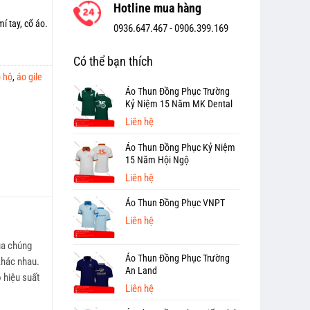
Hotline mua hàng
í tay, cổ áo.
0936.647.467 -
0906.399.169
Có thể bạn thích
o hộ
,
áo gile
Áo Thun Đồng Phục Trường
Kỷ Niệm 15 Năm MK Dental
Liên hệ
Áo Thun Đồng Phục Kỷ Niệm
15 Năm Hội Ngộ
Liên hệ
Áo Thun Đồng Phục VNPT
Liên hệ
ủa chúng
Áo Thun Đồng Phục Trường
khác nhau.
An Land
 hiệu suất
Liên hệ