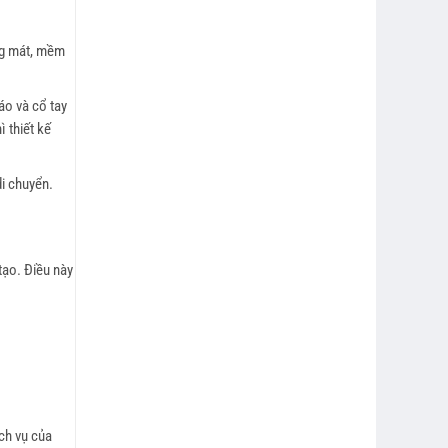
ng mát, mềm
áo và cổ tay
 thiết kế
i chuyển.
tạo. Điều này
ch vụ của