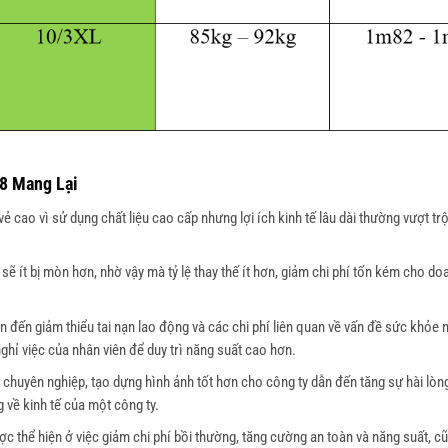
8 Mang Lại
cao vì sử dụng chất liệu cao cấp nhưng lợi ích kinh tế lâu dài thường vượt trội
ẽ ít bị mòn hơn, nhờ vậy mà tỷ lệ thay thế ít hơn, giảm chi phí tốn kém cho do
đến giảm thiểu tai nạn lao động và các chi phí liên quan về vấn đề sức khỏe 
nghỉ việc của nhân viên để duy trì năng suất cao hơn.
chuyên nghiệp, tạo dựng hình ảnh tốt hơn cho công ty dẫn đến tăng sự hài lòn
 về kinh tế của một công ty.
c thể hiện ở việc giảm chi phí bồi thường, tăng cường an toàn và năng suất, c