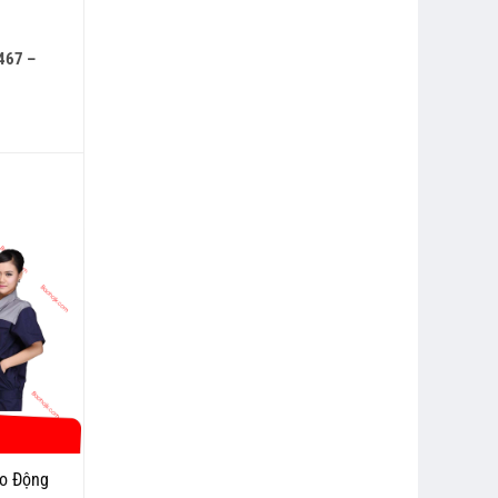
467 –
o Động