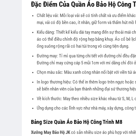
Đặc Điểm Của Quần Áo Bảo Hộ Công T
Chất liệu vải: Mỗi loại vải sẽ có tính chất và ưu điểm khá
mại, vải có độ bền cao, ít nhăn, giữ form và thấm hút mồ h
Kiểu dáng: Thiết kế kiểu dài tay mang đến sự thoải mái c
áo có thể điều chỉnh độ rộng hẹp bằng khuy. Áo cổ bẻ lịch
ống suông rộng rãi có hai túi trong vô cùng tiện dụng.
Đường may: Tỉ mỉ qua từng chi tiết với đường chỉ đều đ
Đường chỉ may cứng cáp 5 mũi 1cm với mí dằng chỉ đôi ở t
Chọn màu sắc: Màu xanh công nhân nổi bật với viền túi 
In logo thương hiệu: Có thể in thêm logo trên ngực hoặc 
sẽ biến nhân viên của bạn thành những đại sứ thương hi
Về kích thước: May theo nhiều size khác nhau từ S, M, 
Ứng dụng cho các lĩnh vực như nhà máy, xây dựng, công
Bảng Size Quần Áo Bảo Hộ Công Trình M8
Xưởng May Bảo Hộ JK
có sẵn nhiều size áo phù hợp với nhi