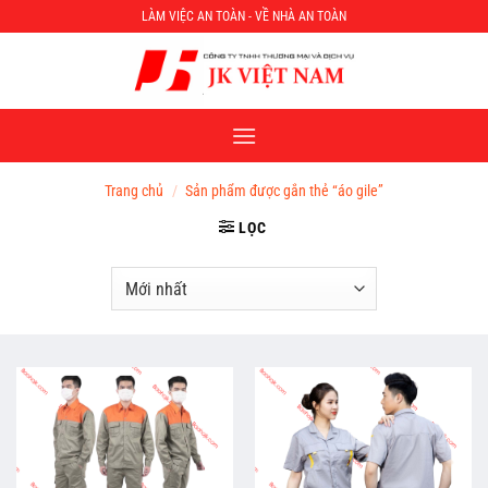
Chuyển
LÀM VIỆC AN TOÀN - VỀ NHÀ AN TOÀN
đến
nội
dung
Trang chủ
/
Sản phẩm được gắn thẻ “áo gile”
LỌC