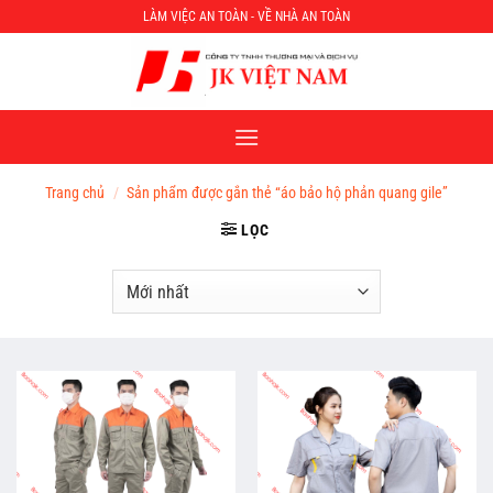
Chuyển
LÀM VIỆC AN TOÀN - VỀ NHÀ AN TOÀN
đến
nội
dung
Trang chủ
/
Sản phẩm được gắn thẻ “áo bảo hộ phản quang gile”
LỌC