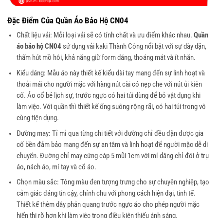
Đặc Điểm Của Quần Áo Bảo Hộ CN04
Chất liệu vải: Mỗi loại vải sẽ có tính chất và ưu điểm khác nhau.
Quần
áo bảo hộ CN04
sử dụng vải kaki Thành Công nổi bật với sự dày dặn,
thấm hút mồ hôi, khả năng giữ form dáng, thoáng mát và ít nhăn.
Kiểu dáng: Mẫu áo này thiết kế kiểu dài tay mang đến sự linh hoạt và
thoải mái cho người mặc với hàng nút cài có nẹp che với nút ủi kiên
cố. Áo cổ bẻ lịch sự, trước ngực có hai túi dùng để bỏ vật dụng khi
làm việc. Với quần thì thiết kế ống suông rộng rãi, có hai túi trong vô
cùng tiện dụng.
Đường may: Tỉ mỉ qua từng chi tiết với đường chỉ đều đặn được gia
cố bền đảm bảo mang đến sự an tâm và linh hoạt để người mặc dễ di
chuyển. Đường chỉ may cứng cáp 5 mũi 1cm với mí dằng chỉ đôi ở trụ
áo, nách áo, mí tay và cổ áo.
Chọn màu sắc: Tông màu đen tượng trưng cho sự chuyên nghiệp, tạo
cảm giác đáng tin cậy, chỉnh chu với phong cách hiện đại, tinh tế.
Thiết kế thêm dây phản quang trước ngực áo cho phép người mặc
hiển thị rõ hơn khi làm việc trong điều kiện thiếu ánh sáng.