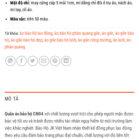
Mật độ chỉ:
may cứng cáp 5 mũi 1cm, mí dằng chỉ đôi ở trụ áo, nách áo,
mí tay, cổ áo.
Màu sắc:
trên 50 màu.
áo bảo hộ lao động
áo bảo hộ phản quang gile
áo gile
áo gile bảo
Từ khóa:
,
,
,
hộ
áo gile bảo hộ đẹp
áo gile bảo hộ lưới
áo gile công trường
áo lưới
áo
,
,
,
,
,
phản quang
MÔ TẢ
Quần áo bảo hộ CN04
với chất lượng vượt trội cho phép người mặc được
bảo vệ tối ưu và tránh được nhiều tác nhân nguy hiểm từ môi trường làm
việc khắc nghiệt. Bảo Hộ JK Việt Nam nhận thiết kế đồng phục lao động
theo yêu cầu đảm bảo trang phục đạt chuẩn, chất lượng với độ bền tốt