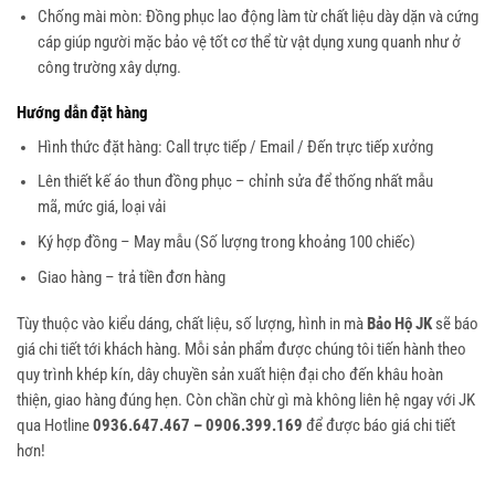
Chống mài mòn: Đồng phục lao động làm từ chất liệu dày dặn và cứng
cáp giúp người mặc bảo vệ tốt cơ thể từ vật dụng xung quanh như ở
công trường xây dựng.
Hướng dẫn đặt hàng
Hình thức đặt hàng: Call trực tiếp / Email / Đến trực tiếp xưởng
Lên thiết kế áo thun đồng phục – chỉnh sửa để thống nhất mẫu
mã, mức giá, loại vải
Ký hợp đồng – May mẫu (Số lượng trong khoảng 100 chiếc)
Giao hàng – trả tiền đơn hàng
Tùy thuộc vào kiểu dáng, chất liệu, số lượng, hình in mà
Bảo Hộ JK
sẽ báo
giá chi tiết tới khách hàng. Mỗi sản phẩm được chúng tôi tiến hành theo
quy trình khép kín, dây chuyền sản xuất hiện đại cho đến khâu hoàn
thiện, giao hàng đúng hẹn. Còn chần chừ gì mà không liên hệ ngay với JK
qua Hotline
0936.647.467 – 0906.399.169
để được báo giá chi tiết
hơn!