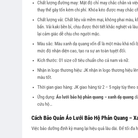
Chất lượng đường may: Mật độ chỉ may chắc chắn và việc 
thay thế gây tốn kém chi phí. Khóa kéo được may chắc ch
Chất lượng vải: Chất liệu vải mềm mại, không phai màu, 
bẩn. Vải kaki bền bỉ, chịu được thời tiết khắc nghiệt và l
lại cảm giác dễ chịu cho người mặc.
Màu sắc: Màu xanh dạ quang vốn dĩ là một màu khá nổi bật
mức độ nhận diện cao, tạo ra sự an toàn tuyệt đối.
Kích thước: 01 size cỡ tiêu chuẩn cho cả nam và nữ.
Nhận in logo thương hiệu: JK nhận in logo thương hiệu lê
màu tốt.
Thời gian giao hàng: JK giao hàng từ 2 – 5 ngày tùy theo 
Ứng dụng:
Áo lưới bảo hộ phản quang – xanh dạ quang
dù
cứu hộ…
Cách Bảo Quản Áo Lưới Bảo Hộ Phản Quang – X
Việc bảo dưỡng định kỳ mang lại hiệu quả lâu dài. Để tối đa 