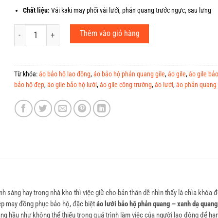
Chất liệu:
Vải kaki may phối vải lưới, phản quang trước ngực, sau lưng
Áo Lưới Bảo Hộ Phản Quang - Xanh Dạ Quang số lượng
Thêm vào giỏ hàng
Từ khóa:
áo bảo hộ lao động
,
áo bảo hộ phản quang gile
,
áo gile
,
áo gile bả
bảo hộ đẹp
,
áo gile bảo hộ lưới
,
áo gile công trường
,
áo lưới
,
áo phản quang
nh sáng hay trong nhà kho thì việc giữ cho bản thân dễ nhìn thấy là chìa khóa
iệp may đồng phục bảo hộ, đặc biệt
áo lưới bảo hộ phản quang – xanh dạ quang
ng hầu như không thể thiếu trong quá trình làm việc của người lao động để hạn