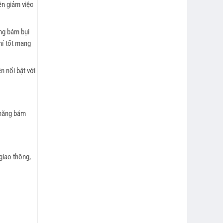
ên giảm việc
ống bám bụi
khí tốt mang
n nổi bật với
 năng bám
giao thông,