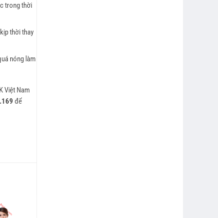
c trong thời
ịp thời thay
 quá nóng làm
K Việt Nam
9.169
để