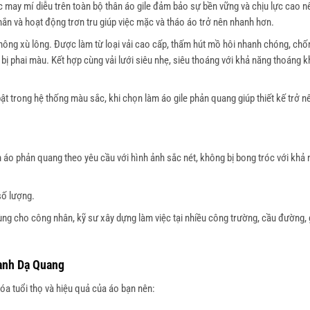
may mí diễu trên toàn bộ thân áo gile đảm bảo sự bền vững và chịu lực cao n
ắn và hoạt động trơn tru giúp việc mặc và tháo áo trở nên nhanh hơn.
không xù lông. Được làm từ loại vải cao cấp, thấm hút mồ hôi nhanh chóng, ch
âu bị phai màu. Kết hợp cùng vải lưới siêu nhẹ, siêu thoáng với khả năng thoáng 
 trong hệ thống màu sắc, khi chọn làm áo gile phản quang giúp thiết kế trở nê
n áo phản quang theo yêu cầu với hình ảnh sắc nét, không bị bong tróc với khả
số lượng.
ng cho công nhân, kỹ sư xây dựng làm việc tại nhiều công trường, cầu đường, 
anh Dạ Quang
hóa tuổi thọ và hiệu quả của áo bạn nên: