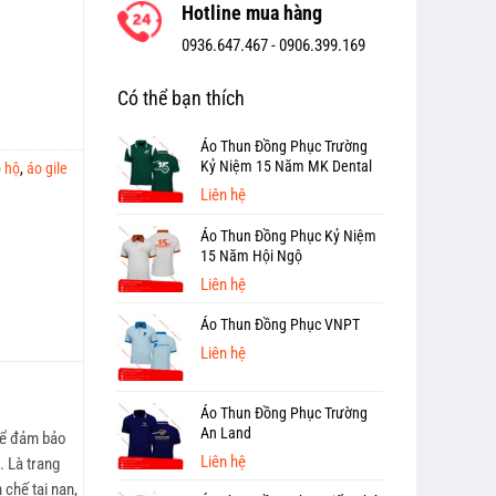
Hotline mua hàng
0936.647.467 -
0906.399.169
Có thể bạn thích
Áo Thun Đồng Phục Trường
Kỷ Niệm 15 Năm MK Dental
o hộ
,
áo gile
Liên hệ
Áo Thun Đồng Phục Kỷ Niệm
15 Năm Hội Ngộ
Liên hệ
Áo Thun Đồng Phục VNPT
Liên hệ
Áo Thun Đồng Phục Trường
An Land
 để đảm bảo
Liên hệ
. Là trang
 chế tai nạn,