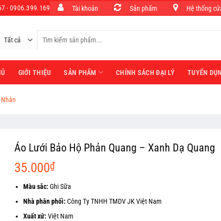
7 - 0906.399.169
Tài khoản
Sản phẩm
Hệ thống cử
Tìm
kiếm:
HỦ
GIỚI THIỆU
SẢN PHẨM
CHÍNH SÁCH ĐẠI LÝ
TUYỂN DỤ
 Nhân
Áo Lưới Bảo Hộ Phản Quang – Xanh Dạ Quang
35.000
₫
Màu sắc:
Ghi Sữa
Nhà phân phối:
Công Ty TNHH TMDV JK Việt Nam
Xuất xứ:
Việt Nam