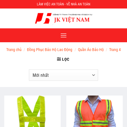
Chuyển
LÀM VIỆC AN TOÀN - VỀ NHÀ AN TOÀN
đến
nội
dung
Trang chủ
/
Đồng Phục Bảo Hộ Lao Động
/
Quần Áo Bảo Hộ
/
Trang 4
LỌC