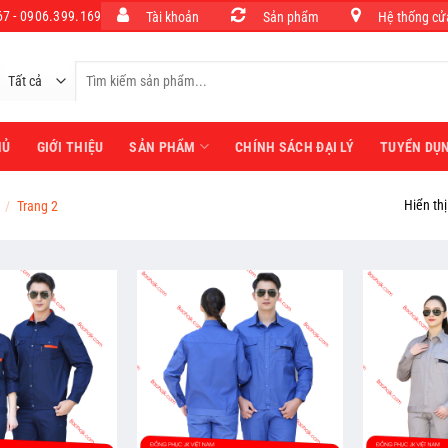
7 - 0906.399.169
Tài khoản
Sản phẩm
Hệ thống cử
Tìm
kiếm:
HỦ
GIỚI THIỆU
SẢN PHẨM
CHÍNH SÁCH ĐẠI LÝ
TUYỂN DỤ
Hiển th
/
Trang 2