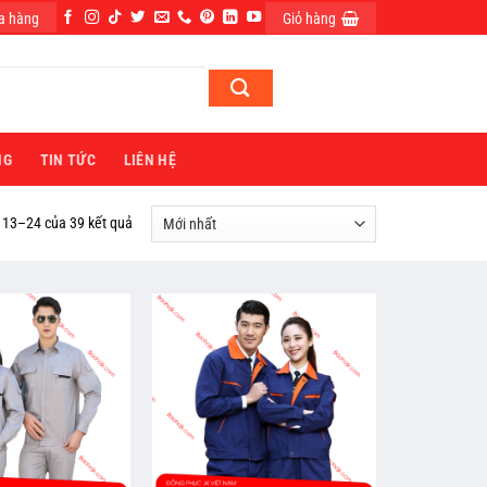
a hàng
Giỏ hàng
ĐĂNG NHẬP
NG
TIN TỨC
LIÊN HỆ
ị 13–24 của 39 kết quả