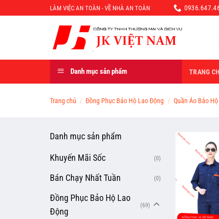
Chuyển
0936.647.46
LÀM VIỆC AN TOÀN - VỀ NHÀ AN TOÀN
đến
nội
dung
Danh mục sản phẩm
TRANG C
Trang chủ
/
Đồng Phục Bảo Hộ Lao Động
/
Quần Áo Bảo Hộ
Danh mục sản phẩm
Khuyến Mãi Sốc
(0)
Bán Chạy Nhất Tuần
(0)
Đồng Phục Bảo Hộ Lao
(69)
Động