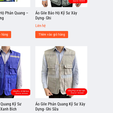
 Hộ Phản Quang –
Áo Gile Bảo Hộ Kỹ Sư Xây
ng
Dựng- Ghi
Liên hệ
ỏ hàng
Thêm vào giỏ hàng
 Quang Kỹ Sư
Áo Gile Phản Quang Kỹ Sư Xây
 Xanh Bích
Dựng- Ghi Sữa