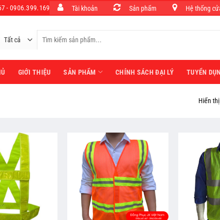
7 - 0906.399.169
Tài khoản
Sản phẩm
Hệ thống cử
Tìm
kiếm:
HỦ
GIỚI THIỆU
SẢN PHẨM
CHÍNH SÁCH ĐẠI LÝ
TUYỂN DỤ
Hiển th