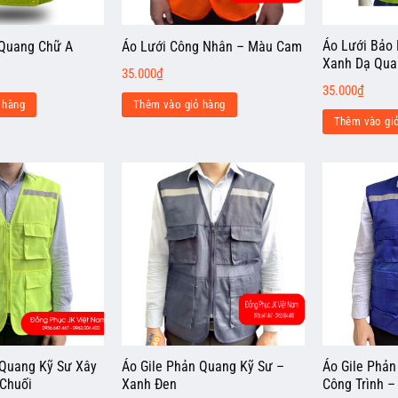
Áo Lưới Bảo
 Quang Chữ A
Áo Lưới Công Nhân – Màu Cam
Xanh Dạ Qua
35.000
₫
35.000
₫
 hàng
Thêm vào giỏ hàng
Thêm vào gi
 Quang Kỹ Sư Xây
Áo Gile Phản Quang Kỹ Sư –
Áo Gile Phản
Chuối
Xanh Đen
Công Trình –