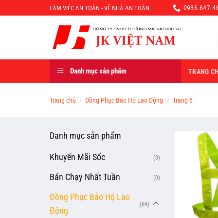
Chuyển
0936.647.46
LÀM VIỆC AN TOÀN - VỀ NHÀ AN TOÀN
đến
nội
dung
Danh mục sản phẩm
TRANG C
Trang chủ
/
Đồng Phục Bảo Hộ Lao Động
/
Trang 6
Danh mục sản phẩm
Khuyến Mãi Sốc
(0)
Bán Chạy Nhất Tuần
(0)
Đồng Phục Bảo Hộ Lao
(69)
Động