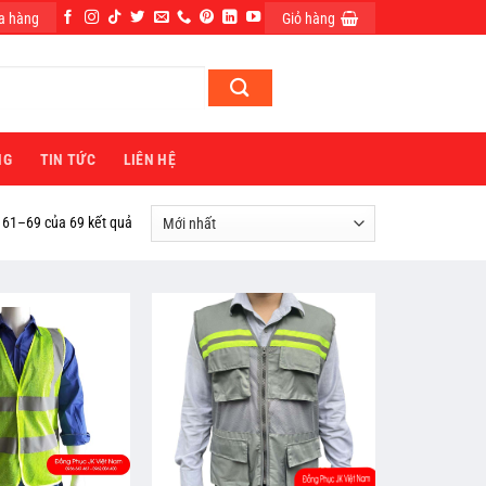
a hàng
Giỏ hàng
ĐĂNG NHẬP
NG
TIN TỨC
LIÊN HỆ
ị 61–69 của 69 kết quả