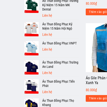
Áo Thun Đồng Phục Trường
80.000
₫
Kỷ Niệm 15 Năm MK
Dental
Thêm vào giỏ
Liên hệ
Áo Thun Đồng Phục Kỷ
Niệm 15 Năm Hội Ngộ
Liên hệ
Áo Thun Đồng Phục VNPT
Liên hệ
Áo Thun Đồng Phục Trường
An Land
Liên hệ
Áo Gile Phản
Áo Thun Đồng Phục Tiến
Xanh Ya
Phát
80.000
₫
Liên hệ
Thêm vào giỏ
Áo Thun Đồng Phục Thọ
Khang