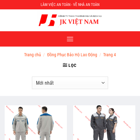
Chuyển
LÀM VIỆC AN TOÀN - VỀ NHÀ AN TOÀN
đến
nội
dung
Trang chủ
/
Đồng Phục Bảo Hộ Lao Động
/
Trang 4
LỌC