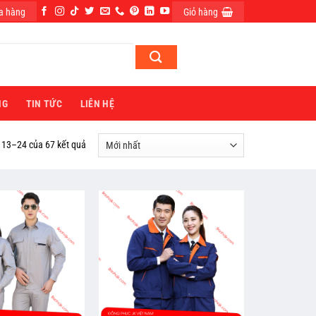
a hàng
Giỏ hàng
ĐĂNG NHẬP
NG
TIN TỨC
LIÊN HỆ
ị 13–24 của 67 kết quả