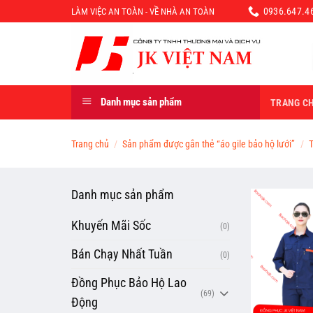
Chuyển
0936.647.46
LÀM VIỆC AN TOÀN - VỀ NHÀ AN TOÀN
đến
nội
dung
Danh mục sản phẩm
TRANG C
Trang chủ
/
Sản phẩm được gắn thẻ “áo gile bảo hộ lưới”
/
T
Danh mục sản phẩm
Khuyến Mãi Sốc
(0)
Bán Chạy Nhất Tuần
(0)
Đồng Phục Bảo Hộ Lao
(69)
Động