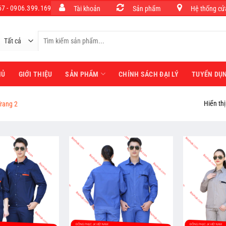
7 - 0906.399.169
Tài khoản
Sản phẩm
Hệ thống cử
Tìm
kiếm:
HỦ
GIỚI THIỆU
SẢN PHẨM
CHÍNH SÁCH ĐẠI LÝ
TUYỂN DỤ
Hiển th
rang 2