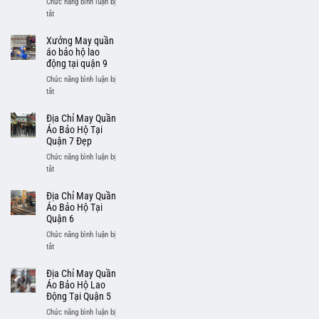
Chức năng bình luận bị
Chỉnh
ở
tắt
Chu
Xưởng
May
Xưởng May quần
Áo
áo bảo hộ lao
Thun
động tại quận 9
Đồng
Chức năng bình luận bị
Phục
ở
tắt
Tay
Xưởng
Dài
May
Địa Chỉ May Quần
Theo
quần
Áo Bảo Hộ Tại
Yêu
áo
Quận 7 Đẹp
Cầu,
bảo
Chức năng bình luận bị
Giá
hộ
ở
tắt
Rẻ
lao
Địa
động
Chỉ
Địa Chỉ May Quần
tại
May
Áo Bảo Hộ Tại
quận
Quần
Quận 6
9
Áo
Chức năng bình luận bị
Bảo
ở
tắt
Hộ
Địa
Tại
Chỉ
Địa Chỉ May Quần
Quận
May
Áo Bảo Hộ Lao
7
Quần
Động Tại Quận 5
Đẹp
Áo
Chức năng bình luận bị
Bảo