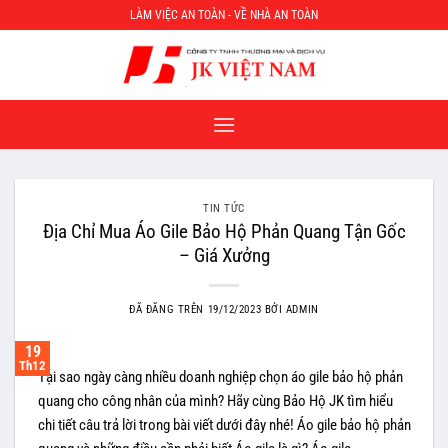
Chuyển
LÀM VIỆC AN TOÀN - VỀ NHÀ AN TOÀN
đến
nội
dung
TIN TỨC
Địa Chỉ Mua Áo Gile Bảo Hộ Phản Quang Tận Gốc
– Giá Xưởng
ĐÃ ĐĂNG TRÊN
19/12/2023
BỞI
ADMIN
19
Th12
Tại sao ngày càng nhiều doanh nghiệp chọn áo gile bảo hộ phản
quang cho công nhân của mình? Hãy cùng Bảo Hộ JK tìm hiểu
chi tiết câu trả lời trong bài viết dưới đây nhé! Áo gile bảo hộ phản