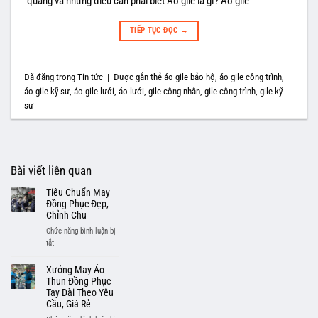
quang và những điều cần phải biết Áo gile là gì? Áo gile
TIẾP TỤC ĐỌC
→
Đã đăng trong
Tin tức
|
Được gắn thẻ
áo gile bảo hộ
,
áo gile công trình
,
áo gile kỹ sư
,
áo gile lưới
,
áo lưới
,
gile công nhân
,
gile công trình
,
gile kỹ
sư
Bài viết liên quan
Tiêu Chuẩn May
Đồng Phục Đẹp,
Chỉnh Chu
Chức năng bình luận bị
ở
tắt
Tiêu
Chuẩn
Xưởng May Áo
May
Thun Đồng Phục
Đồng
Tay Dài Theo Yêu
Cầu, Giá Rẻ
Phục
Đẹp,