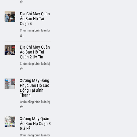
ở
tắt
Hộ
Địa
Tại
Chỉ
Địa Chỉ May Quần
Quận
May
Áo Bảo Hộ Tại
6
Quần
Quận 4
Áo
Chức năng bình luận bị
Bảo
ở
tắt
Hộ
Địa
Lao
Chỉ
Địa Chỉ May Quần
Động
May
Áo Bảo Hộ Tại
Tại
Quần
Quận 2 Uy Tín
Quận
Áo
Chức năng bình luận bị
5
Bảo
ở
tắt
Hộ
Địa
Tại
Chỉ
Xưởng May Đồng
Quận
May
Phục Bảo Hộ Lao
4
Quần
Động Tại Bình
Thạnh
Áo
Bảo
Chức năng bình luận bị
Hộ
ở
tắt
Tại
Xưởng
Quận
May
Xưởng May Quần
2
Đồng
Áo Bảo Hộ Quận 3
Uy
Phục
Giá Rẻ
Tín
Bảo
Chức năng bình luận bị