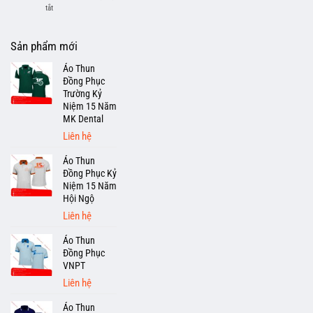
Hộ
ở
tắt
Lao
Xưởng
Động
May
Tại
Quần
Sản phẩm mới
Bình
Áo
Thạnh
Bảo
Áo Thun
Hộ
Đồng Phục
Quận
Trường Kỷ
3
Niệm 15 Năm
Giá
MK Dental
Rẻ
Liên hệ
Áo Thun
Đồng Phục Kỷ
Niệm 15 Năm
Hội Ngộ
Liên hệ
Áo Thun
Đồng Phục
VNPT
Liên hệ
Áo Thun