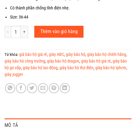
Có thành phần chống tĩnh điện nhẹ.
Size: 36-44
Giày Bảo Hộ Lao Động Dragon 2B số lượng
Thêm vào giỏ hàng
giá bảo hộ giá rẻ
giày ABC
giày bảo hộ
giày bảo hộ chính hãng
Từ khóa:
,
,
,
,
giày bảo hộ công trường
giày bảo hộ dragon
giày bảo hộ giá rẻ
giày bảo
,
,
,
hộ gò vấp
giày bảo hộ lao động
giày bảo hộ thợ điện
giày bảo hộ tphcm
,
,
,
,
giày jogger
MÔ TẢ