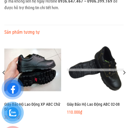
gì mà không liên hệ ngay Hotline
0936.647.467 – 0906.399.169
để
được hỗ trợ thông tin chi tiết hơn.
Sản phẩm tương tự
Giày Bảo Hộ Lao Động XP ABC Chữ
Giày Bảo Hộ Lao Động ABC 02-08
Đỏ
110.000
₫
205.000
₫