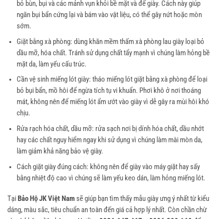
bỏ bùn, bụi và các mảnh vụn khỏi bề mặt và đế giày. Cách này giúp
ngăn bụi bẩn cứng lại và bám vào vật liệu, có thể gây nứt hoặc mòn
sớm.
Giặt bằng xà phòng: dùng khăn mềm thấm xà phòng lau giày loại bỏ
dầu mỡ, hóa chất. Tránh sử dụng chất tẩy mạnh vì chúng làm hỏng bề
mặt da, làm yếu cấu trúc.
Cần vệ sinh miếng lót giày: tháo miếng lót giặt bằng xà phòng để loại
bỏ bụi bẩn, mồ hôi để ngừa tích tụ vi khuẩn. Phơi khô ở nơi thoáng
mát, không nên để miếng lót ẩm ướt vào giày vì dễ gây ra mùi hôi khó
chịu.
Rửa rạch hóa chất, dầu mỡ: rửa sạch nơi bị dính hóa chất, dầu nhớt
hay các chất nguy hiểm ngay khi sử dụng vì chúng làm mài mòn da,
làm giảm khả năng bảo vệ giày.
Cách giặt giày đúng cách: không nên để giày vào máy giặt hay sấy
bằng nhiệt độ cao vì chúng sẽ làm yếu keo dán, làm hỏng miếng lót.
Tại
Bảo Hộ JK Việt Nam
sẽ giúp bạn tìm thấy mẫu giày ưng ý nhất từ kiểu
dáng, màu sắc, tiêu chuẩn an toàn đến giá cả hợp lý nhất. Còn chần chừ