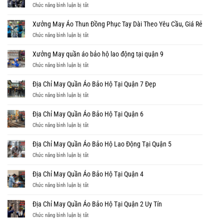
ở
Chức năng bình luận bị tắt
Tiêu
Chuẩn
Xưởng May Áo Thun Đồng Phục Tay Dài Theo Yêu Cầu, Giá Rẻ
May
ở
Chức năng bình luận bị tắt
Đồng
Xưởng
Phục
May
Xưởng May quần áo bảo hộ lao động tại quận 9
Đẹp,
Áo
Chỉnh
ở
Chức năng bình luận bị tắt
Thun
Chu
Xưởng
Đồng
May
Địa Chỉ May Quần Áo Bảo Hộ Tại Quận 7 Đẹp
Phục
quần
Tay
ở
Chức năng bình luận bị tắt
áo
Dài
Địa
bảo
Theo
Chỉ
Địa Chỉ May Quần Áo Bảo Hộ Tại Quận 6
hộ
Yêu
May
lao
ở
Chức năng bình luận bị tắt
Cầu,
Quần
động
Địa
Giá
Áo
tại
Chỉ
Địa Chỉ May Quần Áo Bảo Hộ Lao Động Tại Quận 5
Rẻ
Bảo
quận
May
Hộ
ở
Chức năng bình luận bị tắt
9
Quần
Tại
Địa
Áo
Quận
Chỉ
Địa Chỉ May Quần Áo Bảo Hộ Tại Quận 4
Bảo
7
May
Hộ
ở
Chức năng bình luận bị tắt
Đẹp
Quần
Tại
Địa
Áo
Quận
Chỉ
Địa Chỉ May Quần Áo Bảo Hộ Tại Quận 2 Uy Tín
Bảo
6
May
Hộ
ở
Chức năng bình luận bị tắt
Quần
Lao
Địa