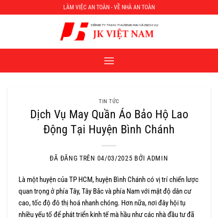
Chuyển
LÀM VIỆC AN TOÀN - VỀ NHÀ AN TOÀN
đến
nội
dung
TIN TỨC
Dịch Vụ May Quần Áo Bảo Hộ Lao
Động Tại Huyện Bình Chánh
ĐÃ ĐĂNG TRÊN
04/03/2025
BỞI
ADMIN
Là một huyện của TP HCM, huyện Bình Chánh có vị trí chiến lược
quan trọng ở phía Tây, Tây Bắc và phía Nam với mật độ dân cư
cao, tốc độ đô thị hoá nhanh chóng. Hơn nữa, nơi đây hội tụ
nhiều yếu tố để phát triển kinh tế mà hầu như các nhà đầu tư đã