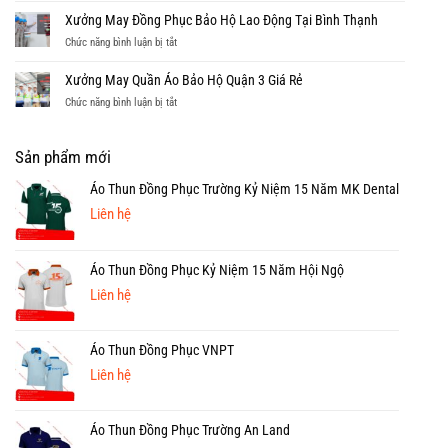
Áo
Động
Chỉ
Xưởng May Đồng Phục Bảo Hộ Lao Động Tại Bình Thạnh
Bảo
Tại
May
Hộ
ở
Chức năng bình luận bị tắt
Quận
Quần
Tại
Xưởng
5
Áo
Quận
May
Xưởng May Quần Áo Bảo Hộ Quận 3 Giá Rẻ
Bảo
4
Đồng
Hộ
ở
Chức năng bình luận bị tắt
Phục
Tại
Xưởng
Bảo
Quận
May
Hộ
2
Quần
Sản phẩm mới
Lao
Uy
Áo
Động
Tín
Bảo
Áo Thun Đồng Phục Trường Kỷ Niệm 15 Năm MK Dental
Tại
Hộ
Liên hệ
Bình
Quận
Thạnh
3
Giá
Áo Thun Đồng Phục Kỷ Niệm 15 Năm Hội Ngộ
Rẻ
Liên hệ
Áo Thun Đồng Phục VNPT
Liên hệ
Áo Thun Đồng Phục Trường An Land