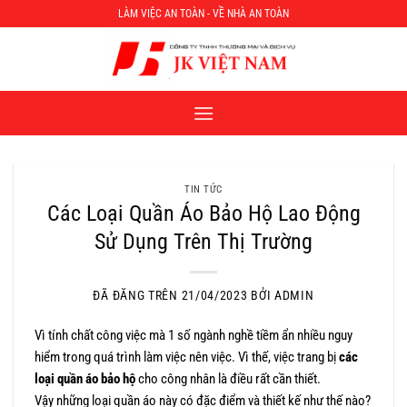
Chuyển
LÀM VIỆC AN TOÀN - VỀ NHÀ AN TOÀN
đến
nội
dung
TIN TỨC
Các Loại Quần Áo Bảo Hộ Lao Động
Sử Dụng Trên Thị Trường
ĐÃ ĐĂNG TRÊN
21/04/2023
BỞI
ADMIN
Vì tính chất công việc mà 1 số ngành nghề tiềm ẩn nhiều nguy
hiểm trong quá trình làm việc nên việc. Vì thế, việc trang bị
các
loại quần áo bảo hộ
cho công nhân là điều rất cần thiết.
Vậy những loại quần áo này có đặc điểm và thiết kế như thế nào?