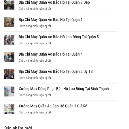
May
Địa Chỉ May Quần Áo Bảo Hộ Tại Quận 7 Đẹp
Phục
quần
Tay
ở
Chức năng bình luận bị tắt
áo
Dài
Địa
bảo
Theo
Chỉ
Địa Chỉ May Quần Áo Bảo Hộ Tại Quận 6
hộ
Yêu
May
lao
ở
Chức năng bình luận bị tắt
Cầu,
Quần
động
Địa
Giá
Áo
tại
Chỉ
Địa Chỉ May Quần Áo Bảo Hộ Lao Động Tại Quận 5
Rẻ
Bảo
quận
May
Hộ
ở
Chức năng bình luận bị tắt
9
Quần
Tại
Địa
Áo
Quận
Chỉ
Địa Chỉ May Quần Áo Bảo Hộ Tại Quận 4
Bảo
7
May
Hộ
ở
Chức năng bình luận bị tắt
Đẹp
Quần
Tại
Địa
Áo
Quận
Chỉ
Địa Chỉ May Quần Áo Bảo Hộ Tại Quận 2 Uy Tín
Bảo
6
May
Hộ
ở
Chức năng bình luận bị tắt
Quần
Lao
Địa
Áo
Động
Chỉ
Xưởng May Đồng Phục Bảo Hộ Lao Động Tại Bình Thạnh
Bảo
Tại
May
Hộ
ở
Chức năng bình luận bị tắt
Quận
Quần
Tại
Xưởng
5
Áo
Quận
May
Xưởng May Quần Áo Bảo Hộ Quận 3 Giá Rẻ
Bảo
4
Đồng
Hộ
ở
Chức năng bình luận bị tắt
Phục
Tại
Xưởng
Bảo
Quận
May
Hộ
2
Quần
Sản phẩm mới