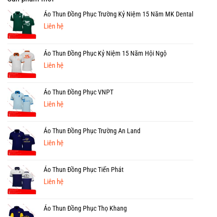
Lao
Uy
Áo
Động
Tín
Bảo
Áo Thun Đồng Phục Trường Kỷ Niệm 15 Năm MK Dental
Tại
Hộ
Liên hệ
Bình
Quận
Thạnh
3
Giá
Áo Thun Đồng Phục Kỷ Niệm 15 Năm Hội Ngộ
Rẻ
Liên hệ
Áo Thun Đồng Phục VNPT
Liên hệ
Áo Thun Đồng Phục Trường An Land
Liên hệ
Áo Thun Đồng Phục Tiến Phát
Liên hệ
Áo Thun Đồng Phục Thọ Khang