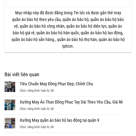
Mục nhập này đã được đăng trong
Tin tức
và được gắn thẻ
may
quần áo bảo hộ theo yêu cầu
,
quần áo bảo hộ
,
quần áo bảo hộ bảo
vệ
,
quần áo bảo hộ công nhân
,
quần áo bảo hộ diện lực
,
quần áo
bảo hộ giá rẻ
,
quần áo bảo hộ hàn quốc
,
quần áo bảo hộ lao động
,
quần áo bảo hộ sẳn hàng.
,
quần áo bảo hộ thợ hàn
,
quân áo bảo hộ
tphcm
.
Bài viết liên quan
Tiêu Chuẩn May Đồng Phục Đẹp, Chỉnh Chu
ở
Chức năng bình luận bị tắt
Tiêu
Chuẩn
Xưởng May Áo Thun Đồng Phục Tay Dài Theo Yêu Cầu, Giá Rẻ
May
ở
Chức năng bình luận bị tắt
Đồng
Xưởng
Phục
May
Xưởng May quần áo bảo hộ lao động tại quận 9
Đẹp,
Áo
Chỉnh
ở
Chức năng bình luận bị tắt
Thun
Chu
Xưởng
Đồng