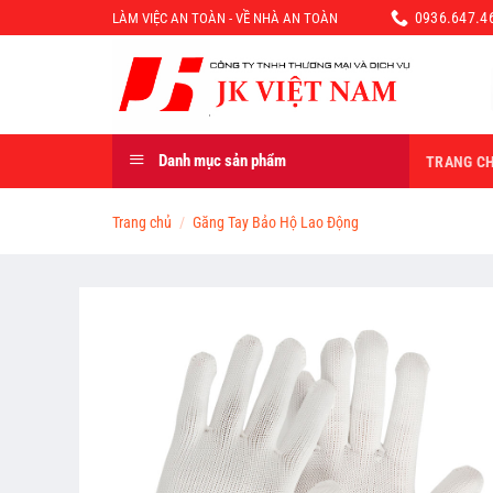
Chuyển
0936.647.46
LÀM VIỆC AN TOÀN - VỀ NHÀ AN TOÀN
đến
nội
dung
Danh mục sản phẩm
TRANG C
Trang chủ
/
Găng Tay Bảo Hộ Lao Động