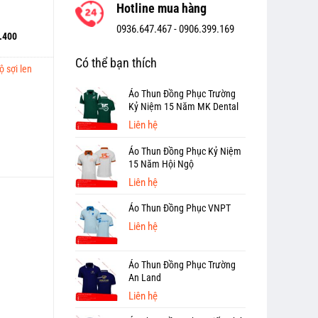
Hotline mua hàng
0936.647.467 -
0906.399.169
.400
Có thể bạn thích
 sợi len
Áo Thun Đồng Phục Trường
Kỷ Niệm 15 Năm MK Dental
Liên hệ
Áo Thun Đồng Phục Kỷ Niệm
15 Năm Hội Ngộ
Liên hệ
Áo Thun Đồng Phục VNPT
Liên hệ
Áo Thun Đồng Phục Trường
An Land
Liên hệ