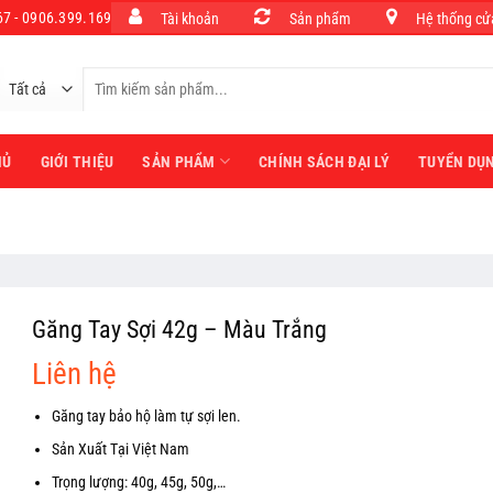
7 - 0906.399.169
Tài khoản
Sản phẩm
Hệ thống cử
Tìm
kiếm:
HỦ
GIỚI THIỆU
SẢN PHẨM
CHÍNH SÁCH ĐẠI LÝ
TUYỂN DỤ
Găng Tay Sợi 42g – Màu Trắng
Liên hệ
Găng tay bảo hộ làm tự sợi len.
Sản Xuất Tại Việt Nam
Trọng lượng: 40g, 45g, 50g,…