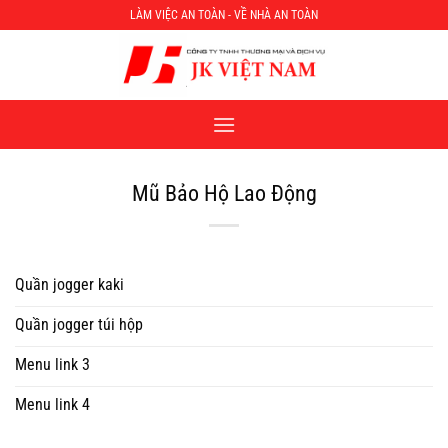
Chuyển
LÀM VIỆC AN TOÀN - VỀ NHÀ AN TOÀN
đến
nội
dung
Mũ Bảo Hộ Lao Động
Quần jogger kaki
Quần jogger túi hộp
Menu link 3
Menu link 4