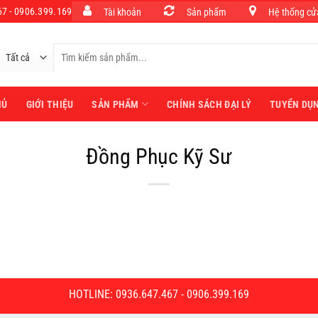
7 - 0906.399.169
Tài khoản
Sản phẩm
Hệ thống cử
Tìm
kiếm:
HỦ
GIỚI THIỆU
SẢN PHẨM
CHÍNH SÁCH ĐẠI LÝ
TUYỂN DỤ
Đồng Phục Kỹ Sư
HOTLINE: 0936.647.467 - 0906.399.169